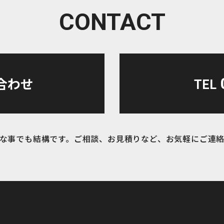
カルム吉塚
CONTACT
リンリン 第４弾！
個人の話
合わせ
TEL
施工その後
施工現場
な事でも結構です。ご相談、お見積りなど、お気軽にご連
未分類
畝刈保育園
設計について