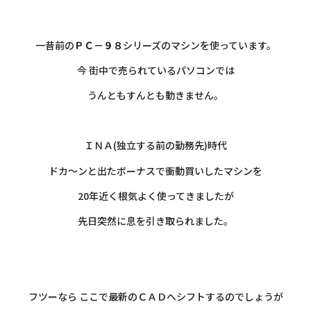
施工実績
・
一昔前の
ＰＣ－９８
シリーズのマシンを使っています。
お知らせ
今 街中で売られているパソコンでは
スタッフブログ
うんともすんとも動きません。
・
ＩＮＡ(独立する前の勤務先)時代
ドカ～ンと出たボーナスで衝動買いしたマシンを
20年近く根気よく使ってきましたが
先日突然に息を引き取られました。
・
・
フツーなら ここで最新のＣＡＤへシフトするのでしょうが