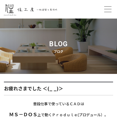
ホーム
コンセプト
BLOG
ブログ
プロフィール
ご契約の流れ
住工房のこと
お疲れさまでした ＜(_ _)＞
プライバシーポリシー
普段仕事で使っているＣＡＤは
お問い合わせ
ＭＳ－ＤＯＳ
上で動くＰｒｏｄｕｌｅ(プロデュール）。