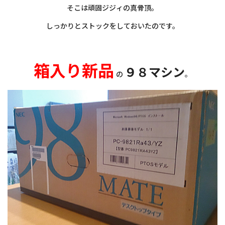
そこは頑固ジジィの真骨頂。
しっかりとストックをしておいたのです。
・
箱入り新品
９８マシン
の
。