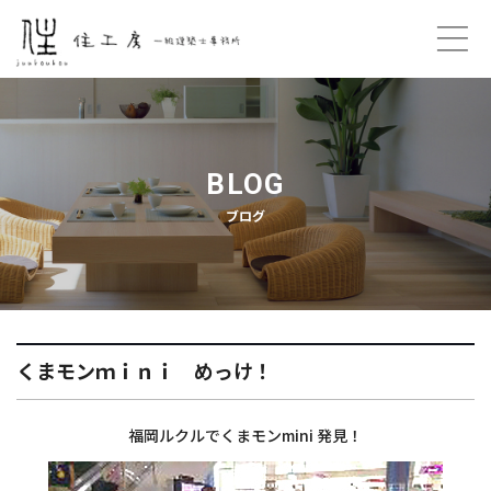
ホーム
コンセプト
BLOG
ブログ
プロフィール
ご契約の流れ
住工房のこと
くまモンｍｉｎｉ めっけ！
プライバシーポリシー
福岡ルクルでくまモンmini 発見！
お問い合わせ