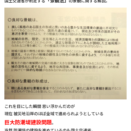
「景観法」
国土交通省が制定する
の景観に関する解説。
施工実績
お知らせ
スタッフブログ
これを目にした瞬間 思い浮かんだのが
現在 被災地沿岸のほぼ全域で進められようとしている
巨大防潮堤建設問題
。
当然 防潮堤の建設を進めているのも国土交通省。