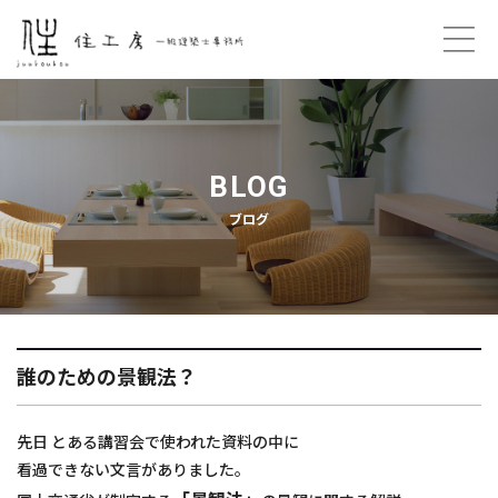
ホーム
コンセプト
BLOG
ブログ
プロフィール
ご契約の流れ
住工房のこと
誰のための景観法？
プライバシーポリシー
先日 とある講習会で使われた資料の中に
お問い合わせ
看過できない文言がありました。