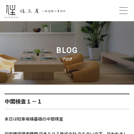
ホーム
コンセプト
BLOG
ブログ
プロフィール
ご契約の流れ
住工房のこと
中間検査１－１
プライバシーポリシー
本日は駐車場棟基礎の中間検査
お問い合わせ
指定確認検査機関 日本ＥＲＩ株式会社 立ち会いの下 行われまし