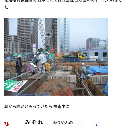
施工実績
た
お知らせ
スタッフブログ
朝から寒いと思っていたら 検査中に
み ぞ れ
降りやんの 。。。