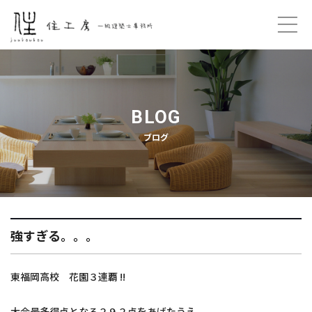
ホーム
コンセプト
BLOG
ブログ
プロフィール
ご契約の流れ
住工房のこと
強すぎる。。。
プライバシーポリシー
東福岡高校 花園３連覇 !!
お問い合わせ
大会最多得点となる２９２点をあげたうえ