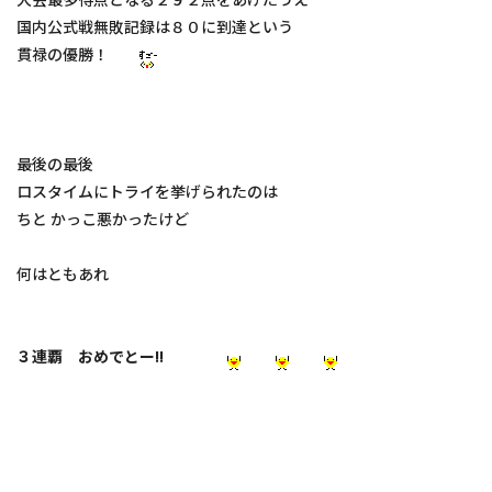
施工実績
国内公式戦無敗記録は８０に到達という
貫禄の優勝！
お知らせ
スタッフブログ
最後の最後
ロスタイムにトライを挙げられたのは
ちと かっこ悪かったけど
何はともあれ
３連覇 おめでとー!!