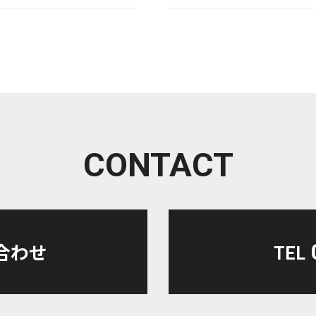
その他
インテリアのこと
カルム南福岡
カルム吉塚
CONTACT
リンリン 第４弾！
個人の話
合わせ
TEL
施工その後
施工現場